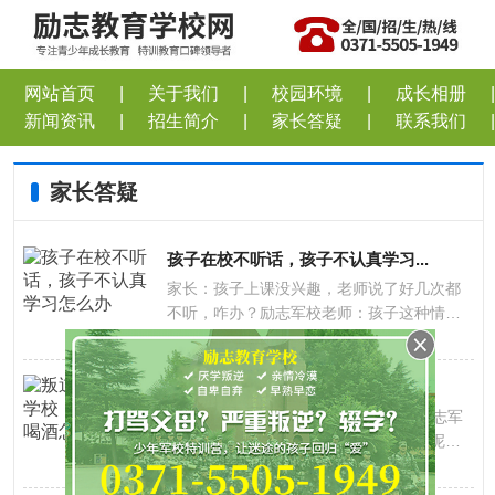
网站首页
|
关于我们
|
校园环境
|
成长相册
|
新闻资讯
|
招生简介
|
家长答疑
|
联系我们
|
家长答疑
孩子在校不听话，孩子不认真学习...
家长：孩子上课没兴趣，老师说了好几次都
不听，咋办？励志军校老师：孩子这种情况
2020-07-10
158
持续多久了？家长：这一年一直都是这样，
好坏话都说了
叛逆孩子管理学校，孩子吸烟喝酒...
家长：我家女儿15岁，叛逆怎么办？励志军
校老师：孩子叛逆具体表现在哪些方面呢？
2020-07-10
158
家长：吸烟喝酒，早恋，在家也不跟我们说
话，还老是晚