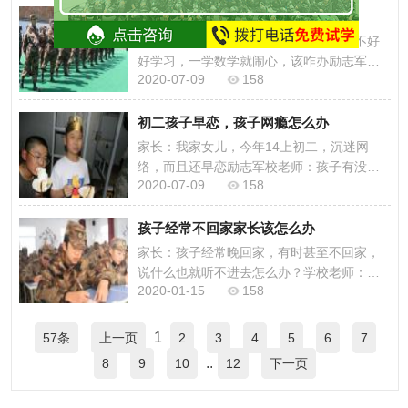
四年级孩子性子急怎么办，11岁女...
家长：四年级女孩儿性子急，话多，还不好
好学习，一学数学就闹心，该咋办励志军校
2020-07-09
158
老师：孩子除了学习还有其他的问题嘛？这
种情况多久了
初二孩子早恋，孩子网瘾怎么办
家长：我家女儿，今年14上初二，沉迷网
络，而且还早恋励志军校老师：孩子有没有
2020-07-09
158
正常上学？这种情况多长时间了？家长：最
近两周都不去上
孩子经常不回家家长该怎么办
家长：孩子经常晚回家，有时甚至不回家，
说什么也就听不进去怎么办？学校老师：孩
2020-01-15
158
子这种情况多久了？家长：从上了初中就开
始了 学
1
57条
上一页
2
3
4
5
6
7
..
8
9
10
12
下一页